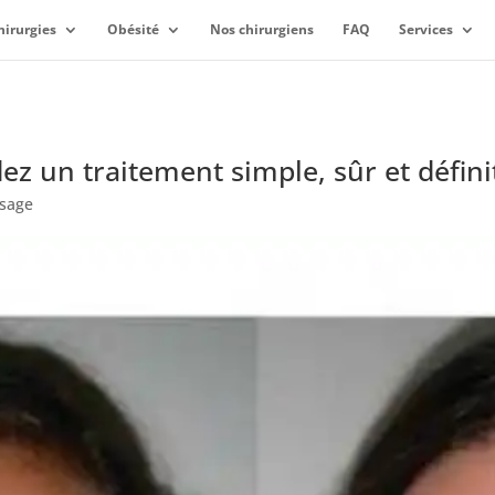
hirurgies
Obésité
Nos chirurgiens
FAQ
Services
 un traitement simple, sûr et définitif
isage