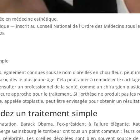
sée en médecine esthétique.
tique — inscrit au Conseil National de l'Ordre des Médecins sous 
025
mple
s, également connues sous le nom d’oreilles en chou-fleur, peut imp
e », dès le plus jeune âge. Cela peut aider à remodeler le cartilage
consulter un professionnel de la santé, comme un chirurgien plasticie
leure approche pour le traitement. Si l’orthèse ne produit pas les ré
e, appelée otoplastie, peut être envisagée pour obtenir un résulta
dez un traitement simple
tation, Barack Obama, l’ex-président à l’allure élégante, Ka
Serge Gainsbourg le tombeur ont tous un point commun : leurs or
 célébrités. Les oreilles décollées sont bien souvent source d