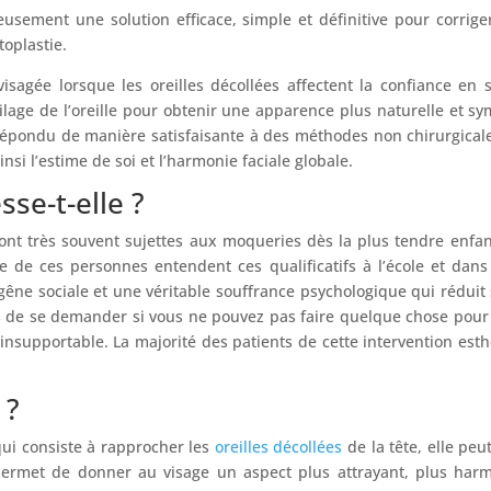
sement une solution efficace, simple et définitive pour corriger 
toplastie.
visagée lorsque les oreilles décollées affectent la confiance en 
tilage de l’oreille pour obtenir une apparence plus naturelle et 
 répondu de manière satisfaisante à des méthodes non chirurgicale
insi l’estime de soi et l’harmonie faciale globale.
sse-t-elle ?
ont très souvent sujettes aux moqueries dès la plus tendre enfan
 de ces personnes entendent ces qualificatifs à l’école et dans 
e sociale et une véritable souffrance psychologique qui réduit s
ps de se demander si vous ne pouvez pas faire quelque chose pour
nsupportable. La majorité des patients de cette intervention est
 ?
qui consiste à rapprocher les
oreilles décollées
de la tête, elle peu
 permet de donner au visage un aspect plus attrayant, plus harm