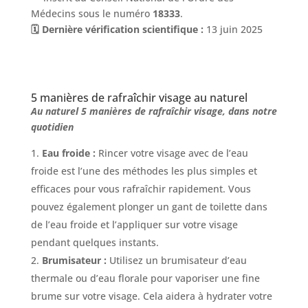
Médecins sous le numéro
18333
.
🗓️ Dernière vérification scientifique :
13 juin 2025
Services
Nos
cliniques
5 manières de rafraîchir visage au naturel
Au naturel 5 manières de rafraîchir visage, dans notre
quotidien
Nos
articles
Eau froide :
Rincer votre visage avec de l’eau
froide est l’une des méthodes les plus simples et
Avant
/
efficaces pour vous rafraîchir rapidement. Vous
Après
pouvez également plonger un gant de toilette dans
de l’eau froide et l’appliquer sur votre visage
Devis
Gratuit
pendant quelques instants.
Brumisateur :
Utilisez un brumisateur d’eau
thermale ou d’eau florale pour vaporiser une fine
brume sur votre visage. Cela aidera à hydrater votre