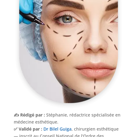
Nos
Tarifs
Nos
chirurgies
Obésité
Nos
✍️ Rédigé par :
Stéphanie, rédactrice spécialisée en
chirurgiens
médecine esthétique.
✅ Validé par :
Dr Bilel Guiga
, chirurgien esthétique
FAQ
— inscrit au Conseil National de l'Ordre des