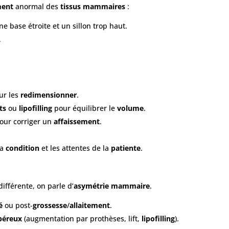
ment
anormal des
tissus mammaires
:
e base étroite et un sillon trop haut.
.
ur les
redimensionner
.
ts
ou
lipofilling
pour équilibrer le
volume
.
our corriger un
affaissement
.
la
condition
et les attentes de la
patiente
.
ifférente, on parle d’
asymétrie mammaire
.
é
ou post-
grossesse
/
allaitement
.
béreux
(augmentation par prothèses, lift,
lipofilling
).