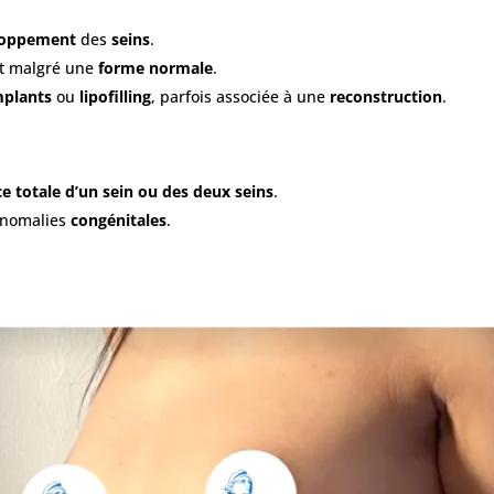
loppement
des
seins
.
nt malgré une
forme normale
.
mplants
ou
lipofilling
, parfois associée à une
reconstruction
.
e totale d’un sein ou des deux seins
.
anomalies
congénitales
.