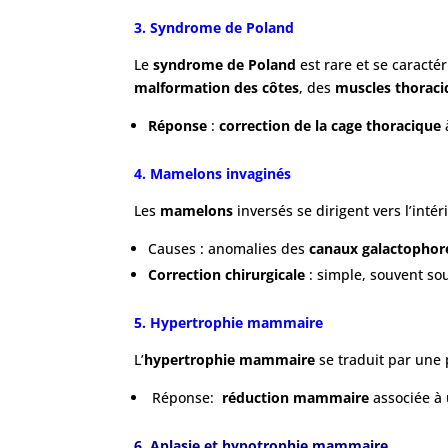
3. Syndrome de Poland
Le
syndrome de Poland
est rare et se caracté
malformation des côtes
, des
muscles thoraci
Réponse
:
correction de la cage thoracique
4. Mamelons invaginés
Les
mamelons
inversés se dirigent vers l’inté
Causes : anomalies des
canaux galactophor
Correction chirurgicale
: simple, souvent s
5. Hypertrophie mammaire
L’
hypertrophie mammaire
se traduit par une 
Réponse:
réduction mammaire
associée à
6. Aplasie et hypotrophie mammaire