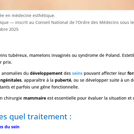
sée en médecine esthétique.
tique — inscrit au Conseil National de l'Ordre des Médecins sous 
bre 2025
ins tubéreux, mamelons invaginés ou syndrome de Poland. Estetik
r prix.
s anomalies du
développement
des
seins
pouvant affecter leur
fo
ngénitales
, apparaître à la
puberté
, ou se développer suite à un 
nts et parfois une gêne fonctionnelle.
n chirurgie
mammaire
est essentielle pour évaluer la situation et 
 quel traitement :
es du sein