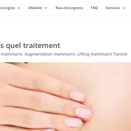
hirurgies
Obésité
Nos chirurgiens
FAQ
Services
 quel traitement
n mammaire
,
Augmentation mammaire
,
Lifting mammaire Tunisie