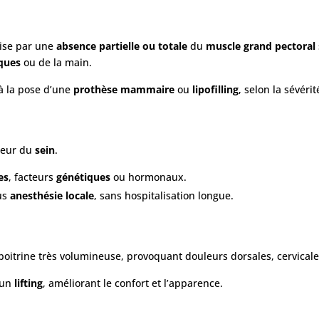
rise par une
absence partielle ou totale
du
muscle grand pectoral
ques
ou de la main.
à la pose d’une
prothèse mammaire
ou
lipofilling
, selon la sévérit
rieur du
sein
.
es
, facteurs
génétiques
ou hormonaux.
ous
anesthésie locale
, sans hospitalisation longue.
poitrine très volumineuse, provoquant douleurs dorsales, cervical
 un
lifting
, améliorant le confort et l’apparence.