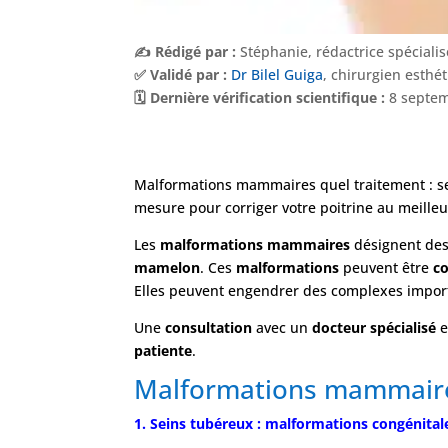
✍️ Rédigé par :
Stéphanie, rédactrice spéciali
✅ Validé par :
Dr Bilel Guiga
, chirurgien esthé
🗓️ Dernière vérification scientifique :
8 septem
Malformations mammaires quel traitement : se
mesure pour corriger votre poitrine au meilleu
Les
malformations mammaires
désignent de
mamelon
. Ces
malformations
peuvent être
co
Elles peuvent engendrer des complexes importa
Une
consultation
avec un
docteur spécialisé
e
patiente
.
Malformations mammaires
1. Seins tubéreux : malformations congénital