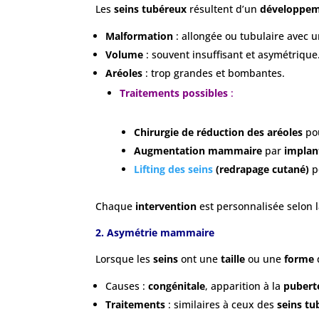
Les
seins tubéreux
résultent d’un
développe
Malformation
: allongée ou tubulaire avec un
Volume
: souvent insuffisant et asymétrique
Aréoles
: trop grandes et bombantes.
Traitements possibles
:
Chirurgie de réduction des aréoles
po
Augmentation mammaire
par
implan
Lifting des seins
(redrapage cutané)
p
Chaque
intervention
est personnalisée selon 
2. Asymétrie mammaire
Lorsque les
seins
ont une
taille
ou une
forme
d
Causes :
congénitale
, apparition à la
pubert
Traitements
: similaires à ceux des
seins tu