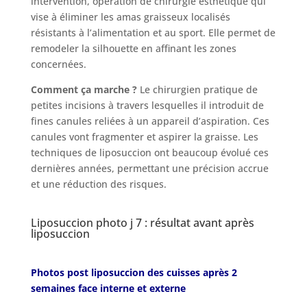
intervention, opération de chirurgie esthétique qui
vise à éliminer les amas graisseux localisés
résistants à l’alimentation et au sport. Elle permet de
Nos
Tarifs
remodeler la silhouette en affinant les zones
concernées.
Comment ça marche ?
Le chirurgien pratique de
Nos
chirurgies
petites incisions à travers lesquelles il introduit de
fines canules reliées à un appareil d’aspiration. Ces
canules vont fragmenter et aspirer la graisse. Les
Obésité
techniques de liposuccion ont beaucoup évolué ces
dernières années, permettant une précision accrue
et une réduction des risques.
Nos
chirurgiens
Liposuccion photo j 7 : résultat avant après
liposuccion
FAQ
Photos post liposuccion des cuisses après 2
Services
semaines face interne et externe