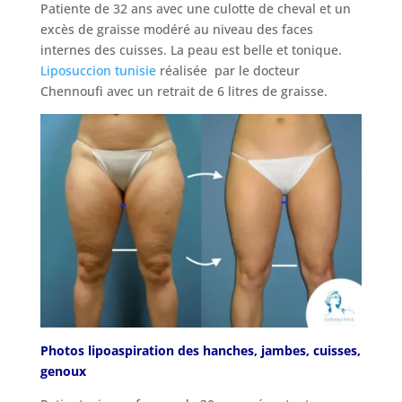
Patiente de 32 ans avec une culotte de cheval et un
Nos
excès de graisse modéré au niveau des faces
cliniques
internes des cuisses. La peau est belle et tonique.
Liposuccion tunisie
réalisée par le docteur
Chennoufi avec un retrait de 6 litres de graisse.
Nos
articles
Avant
/
Après
Devis
Gratuit
Photos lipoaspiration des hanches, jambes, cuisses,
genoux