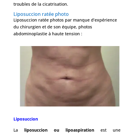
troubles de la cicatrisation.
Obésité
Liposuccion ratée photo
Liposuccion ratée photos par manque d’expérience
du chirurgien et de son équipe, photos
Nos
abdominoplastie à haute tension :
chirurgiens
FAQ
Services
Nos
cliniques
Nos
Liposuccion
articles
La
liposuccion ou lipoaspiration
est une
Avant