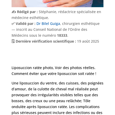
✍️ Rédigé par :
Stéphanie, rédactrice spécialisée en
médecine esthétique.
✅ Validé par :
Dr Bilel Guiga
, chirurgien esthétique
— inscrit au Conseil National de l'Ordre des
Médecins sous le numéro
18333
.
🗓️ Dernière vérification scientifique :
19 août 2025
Liposuccion ratée photo, Voir des photos réelles.
Comment éviter que votre liposuccion soit ratée !
Une liposuccion du ventre, des cuisses, des poignées
Nos
Tarifs
d’amour, de la culotte de cheval mal réalisée peut
provoquer des irrégularités visibles telles que des
bosses, des creux ou une peau relâchée; Tôle
Nos
ondulée après liposuccion ratée. Les complications
chirurgies
plus sérieuses peuvent inclure des infections ou des