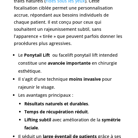
traits naturels (
rides sous les yeux
). Cette
articles
focalisation ciblée permet une personnalisation
accrue, répondant aux besoins individuels de
Avant
chaque patient. Il est conçu pour ceux qui
/
Après
souhaitent un rajeunissement subtil, sans
l’apparence « tirée » que peuvent parfois donner les
Devis
procédures plus agressives.
Gratuit
Le
Ponytail Lift
ou facelift ponytail lift intended
constitue une
avancée importante
en chirurgie
esthétique.
Il s’agit d’une technique
moins invasive
pour
rajeunir le visage.
Les avantages principaux :
Résultats naturels et durables
.
Temps de récupération réduit
.
Lifting subtil
avec amélioration de la
symétrie
faciale
.
Il séduit un
large éventail de patients
grâce à ses