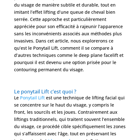
du visage de manière subtile et durable, tout en
Nos
chirurgies
imitant l’effet lifting d’une queue de cheval bien
serrée. Cette approche est particulièrement
appréciée pour son efficacité à rajeunir l’apparence
Obésité
sans les inconvénients associés aux méthodes plus
invasives. Dans cet article, nous explorerons ce
qu’est le Ponytail Lift, comment il se compare à
Nos
d’autres techniques comme le deep plane facelift et
chirurgiens
pourquoi il est devenu une option prisée pour le
contouring permanent du visage.
FAQ
Le ponytail Lift c’est quoi ?
Services
Le
Ponytail Lift
est une technique de lifting facial qui
se concentre sur le haut du visage, y compris le
front, les sourcils et les joues. Contrairement aux
Nos
cliniques
liftings traditionnels, qui traitent souvent l’ensemble
du visage, ce procédé cible spécifiquement les zones
qui s’affaissent avec l’âge, tout en préservant les
Nos