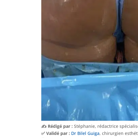
✍️ Rédigé par :
Stéphanie, rédactrice spéciali
✅ Validé par :
Dr Bilel Guiga
, chirurgien esthé