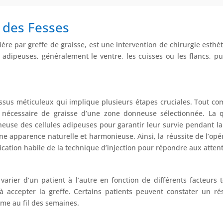
g des Fesses
ière par greffe de graisse, est une intervention de chirurgie esthét
s adipeuses, généralement le ventre, les cuisses ou les flancs, pu
sus méticuleux qui implique plusieurs étapes cruciales. Tout co
é nécessaire de graisse d’une zone donneuse sélectionnée. La q
use des cellules adipeuses pour garantir leur survie pendant la 
ne apparence naturelle et harmonieuse. Ainsi, la réussite de l’op
lication habile de la technique d’injection pour répondre aux atten
varier d’un patient à l’autre en fonction de différents facteurs t
s à accepter la greffe. Certains patients peuvent constater un r
me au fil des semaines.