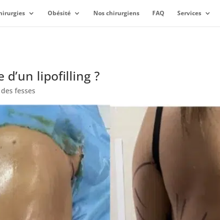
hirurgies
Obésité
Nos chirurgiens
FAQ
Services
d’un lipofilling ?
g des fesses