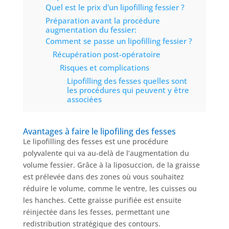
Nos
Quel est le prix d'un lipofilling fessier ?
chirurgiens
Préparation avant la procédure
augmentation du fessier:
FAQ
Comment se passe un lipofilling fessier ?
Récupération post-opératoire
Services
Risques et complications
Lipofilling des fesses quelles sont
les procédures qui peuvent y être
Nos
associées
cliniques
Avantages à faire le lipofiling des fesses
Nos
Le lipofilling des fesses est une procédure
articles
polyvalente qui va au-delà de l’augmentation du
volume fessier. Grâce à la liposuccion, de la graisse
Avant
est prélevée dans des zones où vous souhaitez
/
Après
réduire le volume, comme le ventre, les cuisses ou
les hanches. Cette graisse purifiée est ensuite
Devis
réinjectée dans les fesses, permettant une
Gratuit
redistribution stratégique des contours.