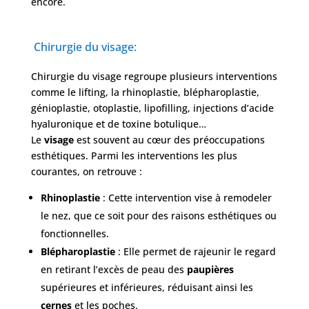
encore.
FAQ
Chirurgie du visage:
Services
Chirurgie du visage regroupe plusieurs interventions
comme le lifting, la rhinoplastie, blépharoplastie,
génioplastie, otoplastie, lipofilling, injections d’acide
Nos
hyaluronique et de toxine botulique…
cliniques
Le
visage
est souvent au cœur des préoccupations
esthétiques. Parmi les interventions les plus
Nos
courantes, on retrouve :
articles
Rhinoplastie
: Cette intervention vise à remodeler
Avant
le nez, que ce soit pour des raisons esthétiques ou
/
Après
fonctionnelles.
Blépharoplastie
: Elle permet de rajeunir le regard
Devis
en retirant l’excès de peau des
paupières
Gratuit
supérieures et inférieures, réduisant ainsi les
cernes
et les poches.