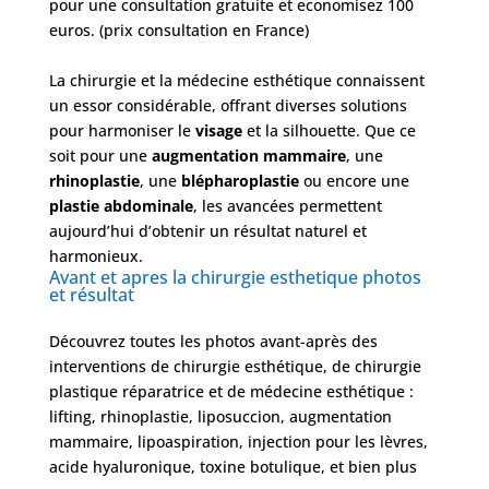
pour une consultation gratuite et economisez 100
euros. (prix consultation en France)
La chirurgie et la médecine esthétique connaissent
un essor considérable, offrant diverses solutions
pour harmoniser le
visage
et la silhouette. Que ce
soit pour une
augmentation mammaire
, une
rhinoplastie
, une
blépharoplastie
ou encore une
Nos
plastie abdominale
, les avancées permettent
Tarifs
aujourd’hui d’obtenir un résultat naturel et
harmonieux.
Avant et apres la chirurgie esthetique photos
et résultat
Nos
chirurgies
Découvrez toutes les photos avant-après des
interventions de chirurgie esthétique, de chirurgie
Obésité
plastique réparatrice et de médecine esthétique :
lifting, rhinoplastie, liposuccion, augmentation
mammaire, lipoaspiration, injection pour les lèvres,
Nos
acide hyaluronique, toxine botulique, et bien plus
chirurgiens