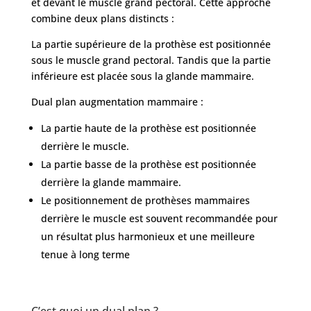
et devant le muscle grand pectoral. Cette approche
Obésité
combine deux plans distincts :
La partie supérieure de la prothèse est positionnée
Nos
sous le muscle grand pectoral. Tandis que la partie
chirurgiens
inférieure est placée sous la glande mammaire.
FAQ
Dual plan augmentation mammaire :
La partie haute de la prothèse est positionnée
Services
derrière le muscle.
La partie basse de la prothèse est positionnée
derrière la glande mammaire.
Nos
cliniques
Le positionnement de prothèses mammaires
derrière le muscle est souvent recommandée pour
un résultat plus harmonieux et une meilleure
Nos
articles
tenue à long terme
Avant
/
Après
C’est quoi un dual plan ?