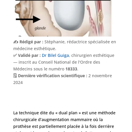
✍️ Rédigé par :
Stéphanie, rédactrice spécialisée en
médecine esthétique.
✅ Validé par :
Dr Bilel Guiga
, chirurgien esthétique
— inscrit au Conseil National de l'Ordre des
Médecins sous le numéro
18333
.
🗓️ Dernière vérification scientifique :
2 novembre
2024
Nos
Tarifs
Nos
La technique dite du « dual plan » est une méthode
chirurgies
chirurgicale d’augmentation mammaire où la
prothèse est partiellement placée à la fois derrière