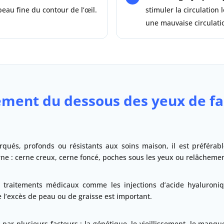
 peau fine du contour de l’œil.
stimuler la circulation 
une mauvaise circulati
sement du dessous des yeux de fa
qués, profonds ou résistants aux soins maison, il est préférabl
ne : cerne creux, cerne foncé, poches sous les yeux ou relâchemen
 traitements médicaux comme les injections d’acide hyaluroniq
 l’excès de peau ou de graisse est important.
 par plusieurs facteurs : la génétique, le vieillissement, le manque