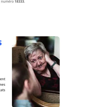
le numéro
18333
.
s
vent
mmes
tats