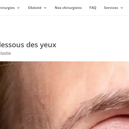
hirurgies
Obésité
Nos chirurgiens
FAQ
Services
dessous des yeux
lastie