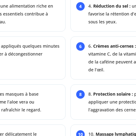
une alimentation riche en
Réduction du sel :
un
s essentiels contribue à
favorise la rétention d
eau.
sous les yeux.
appliqués quelques minutes
Crèmes anti-cernes :
der à décongestionner
vitamine C, de la vitam
de la caféine peuvent 
de l’œil.
es masques à base
Protection solaire :
p
me l’aloe vera ou
appliquer une protecti
rafraîchir le regard.
l’aggravation des cern
er délicatement le
Massage lymphatiq