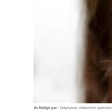
✍️ Rédigé par :
Stéphanie, rédactrice spéciali