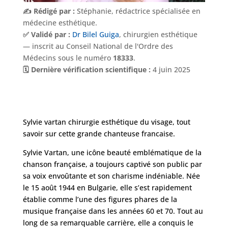
✍️ Rédigé par :
Stéphanie, rédactrice spécialisée en
médecine esthétique.
✅ Validé par :
Dr Bilel Guiga
, chirurgien esthétique
— inscrit au Conseil National de l'Ordre des
Médecins sous le numéro
18333
.
🗓️ Dernière vérification scientifique :
4 juin 2025
Sylvie vartan chirurgie esthétique du visage, tout
savoir sur cette grande chanteuse francaise.
Sylvie Vartan, une icône beauté emblématique de la
Nos
Tarifs
chanson française, a toujours captivé son public par
sa voix envoûtante et son charisme indéniable. Née
le 15 août 1944 en Bulgarie, elle s’est rapidement
Nos
établie comme l’une des figures phares de la
chirurgies
musique française dans les années 60 et 70. Tout au
long de sa remarquable carrière, elle a conquis le