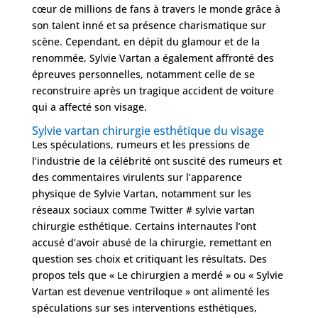
cœur de millions de fans à travers le monde grâce à
Obésité
son talent inné et sa présence charismatique sur
scène. Cependant, en dépit du glamour et de la
renommée, Sylvie Vartan a également affronté des
Nos
chirurgiens
épreuves personnelles, notamment celle de se
reconstruire après un tragique accident de voiture
FAQ
qui a affecté son visage.
Sylvie vartan chirurgie esthétique du visage
Les spéculations, rumeurs et les pressions de
Services
l’industrie de la célébrité ont suscité des rumeurs et
des commentaires virulents sur l’apparence
physique de Sylvie Vartan, notamment sur les
Nos
réseaux sociaux comme Twitter # sylvie vartan
cliniques
chirurgie esthétique. Certains internautes l’ont
accusé d’avoir abusé de la chirurgie, remettant en
Nos
question ses choix et critiquant les résultats. Des
articles
propos tels que « Le chirurgien a merdé » ou « Sylvie
Vartan est devenue ventriloque » ont alimenté les
Avant
spéculations sur ses interventions esthétiques,
/