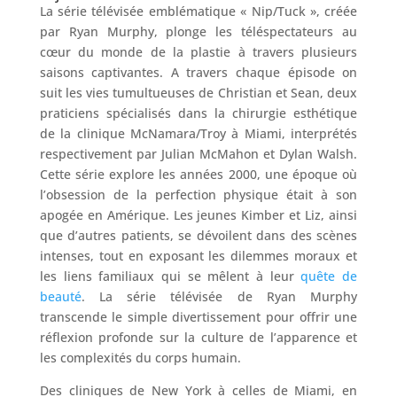
La série télévisée emblématique « Nip/Tuck », créée
Nos
cliniques
par Ryan Murphy, plonge les téléspectateurs au
cœur du monde de la plastie à travers plusieurs
saisons captivantes. A travers chaque épisode on
Nos
suit les vies tumultueuses de Christian et Sean, deux
articles
praticiens spécialisés dans la chirurgie esthétique
de la clinique McNamara/Troy à Miami, interprétés
Avant
respectivement par Julian McMahon et Dylan Walsh.
/
Après
Cette série explore les années 2000, une époque où
l’obsession de la perfection physique était à son
Devis
apogée en Amérique. Les jeunes Kimber et Liz, ainsi
Gratuit
que d’autres patients, se dévoilent dans des scènes
intenses, tout en exposant les dilemmes moraux et
les liens familiaux qui se mêlent à leur
quête de
beauté
. La série télévisée de Ryan Murphy
transcende le simple divertissement pour offrir une
réflexion profonde sur la culture de l’apparence et
les complexités du corps humain.
Des cliniques de New York à celles de Miami, en