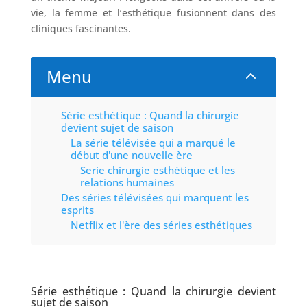
vie, la femme et l’esthétique fusionnent dans des
cliniques fascinantes.
Nos
Tarifs
Menu
2
Nos
chirurgies
Série esthétique : Quand la chirurgie
devient sujet de saison
La série télévisée qui a marqué le
Obésité
début d'une nouvelle ère
Serie chirurgie esthétique et les
relations humaines
Nos
Des séries télévisées qui marquent les
chirurgiens
esprits
Netflix et l'ère des séries esthétiques
FAQ
Services
Série esthétique : Quand la chirurgie devient
sujet de saison