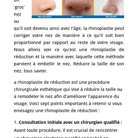
chirurgiens
‘gros’
nez
FAQ
ou
qu’il soit devenu ainsi avec l’âge, la rhinoplastie peut
Services
corriger votre nez de manière à ce qu’il soit bien
proportionné par rapport au reste de votre visage.
Nous allons voir ce qu’est une rhinoplastie de
Nos
réduction et la manière avec laquelle cette méthode
cliniques
parvient à embellir le nez. Réduire la taille de son
nez, tous savoir.
Nos
a rhinoplastie de réduction est une procédure
articles
chirurgicale esthétique qui vise à réduire la taille ou
à remodeler le nez afin d’améliorer l’apparence du
Avant
visage. Voici sept points importants à retenir si vous
/
Après
envisagez une rhinoplastie de réduction :
Consultation initiale avec un chirurgien qualifié :
Devis
Gratuit
Avant toute procédure, il est crucial de rencontrer