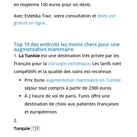
FAQ
en moyenne 100 euros pour un devis.
Avec Estetika Tour, votre consultation et
devis est
gratuit en ligne
.
Services
Top 10 des endroits les moins chers pour une
Nos
augmentation mammaire:
cliniques
La Tunisie
est une destination très prisée par les
Français pour la
chirurgie esthétique
. Les tarifs sont
Nos
compétitifs et la qualité des soins est reconnue.
articles
Prix dune
augmentation mammaire en Tunisie
Avant
séjour tout compris à partir de 2300 euros.
/
À 2 heure de vol de paris, Tunis offre une
Après
destination de choix aux patientes Françaises
Devis
et européennes
Gratuit
Turquie
🇹🇷