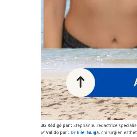
✍️ Rédigé par :
Stéphanie, rédactrice spéciali
✅ Validé par :
Dr Bilel Guiga
, chirurgien esthé