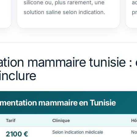
silicone ou, plus rarement, une
a
solution saline selon indication.
p
tion mammaire tunisie : c
inclure
ugmentation mammaire en Tunisie
Tarif
Clinique
Hô
Selon indication médicale
No
2100 €