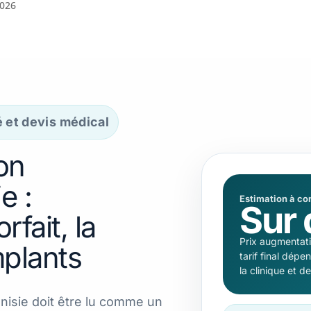
2026
é et devis médical
on
e :
Estimation à co
Sur 
fait, la
Prix augmentati
mplants
tarif final dépe
la clinique et d
isie doit être lu comme un