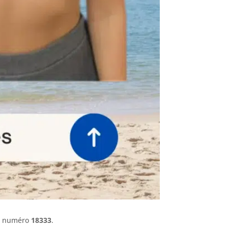
le numéro
18333
.