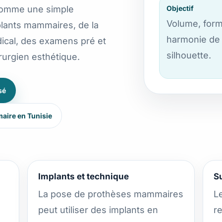
 comme une simple
Objectif
Volume, form
plants mammaires, de la
harmonie de 
dical, des examens pré et
silhouette.
irurgien esthétique.
sé
aire en Tunisie
Implants et technique
Su
La pose de prothèses mammaires
Le
e
peut utiliser des implants en
r