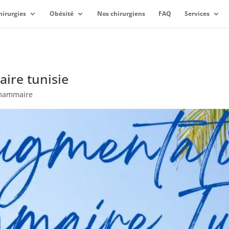
hirurgies
Obésité
Nos chirurgiens
FAQ
Services
ire tunisie
mammaire