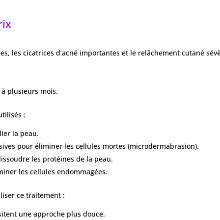
rix
ndes, les cicatrices d’acné importantes et le relâchement cutané sév
à plusieurs mois.
tilisés :
lier la peau.
asives pour éliminer les cellules mortes (microdermabrasion).
dissoudre les protéines de la peau.
liminer les cellules endommagées.
iser ce traitement :
sitent une approche plus douce.