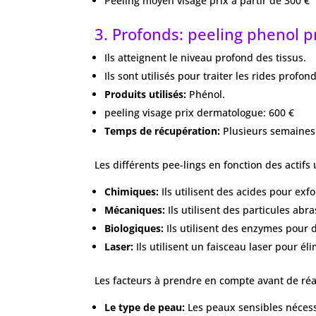
Peeling moyen visage prix à partir de 300 €
3. Profonds: peeling phenol p
Ils atteignent le niveau profond des tissus.
Ils sont utilisés pour traiter les rides profo
Produits utilisés:
Phénol.
peeling visage prix dermatologue: 600 €
Temps de récupération:
Plusieurs semaines 
Les différents pee-lings en fonction des actifs u
Chimiques:
Ils utilisent des acides pour exfo
Mécaniques:
Ils utilisent des particules abr
Biologiques:
Ils utilisent des enzymes pour 
Laser:
Ils utilisent un faisceau laser pour é
Les facteurs à prendre en compte avant de réal
Le type de peau:
Les peaux sensibles néces