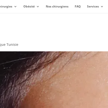
hirurgies
Obésité
Nos chirurgiens
FAQ
Services
ique Tunisie