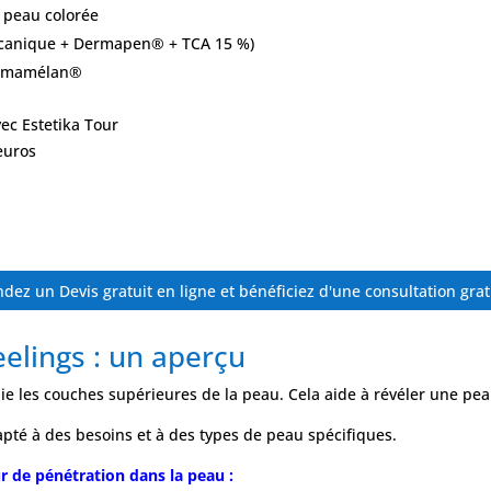
 peau colorée
écanique + Dermapen® + TCA 15 %)
Dermamélan®
vec Estetika Tour
euros
ez un Devis gratuit en ligne et bénéficiez d'une consultation grat
eelings : un aperçu
lie les couches supérieures de la peau. Cela aide à révéler une pea
dapté à des besoins et à des types de peau spécifiques.
ur de pénétration dans la peau :