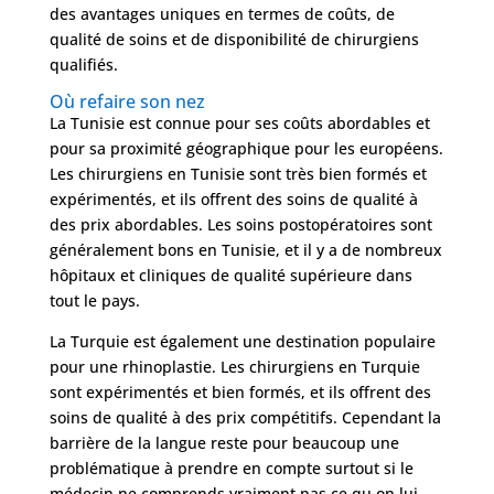
Nos
des avantages uniques en termes de coûts, de
Tarifs
qualité de soins et de disponibilité de chirurgiens
qualifiés.
Nos
Où refaire son nez
chirurgies
La Tunisie est connue pour ses coûts abordables et
pour sa proximité géographique pour les européens.
Les chirurgiens en Tunisie sont très bien formés et
Obésité
expérimentés, et ils offrent des soins de qualité à
des prix abordables. Les soins postopératoires sont
généralement bons en Tunisie, et il y a de nombreux
Nos
hôpitaux et cliniques de qualité supérieure dans
chirurgiens
tout le pays.
FAQ
La Turquie est également une destination populaire
pour une rhinoplastie. Les chirurgiens en Turquie
sont expérimentés et bien formés, et ils offrent des
Services
soins de qualité à des prix compétitifs. Cependant la
barrière de la langue reste pour beaucoup une
problématique à prendre en compte surtout si le
Nos
cliniques
médecin ne comprends vraiment pas ce qu on lui