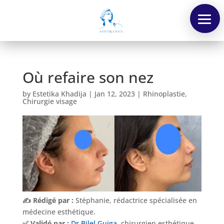
Menu
Où refaire son nez
by
Estetika Khadija
|
Jan 12, 2023
|
Rhinoplastie
,
Chirurgie visage
✍️ Rédigé par :
Stéphanie, rédactrice spécialisée en
médecine esthétique.
✅ Validé par :
Dr Bilel Guiga
, chirurgien esthétique