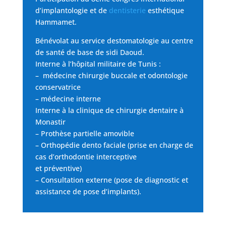
Nos
articles
d’implantologie et de
dentisterie
esthétique
Hammamet.
Avant
/
Bénévolat au service destomatologie au centre
Après
de santé de base de sidi Daoud.
Interne à l’hôpital militaire de Tunis :
Devis
– médecine chirurgie buccale et odontologie
Gratuit
conservatrice
– médecine interne
Interne à la clinique de chirurgie dentaire à
Monastir
– Prothèse partielle amovible
– Orthopédie dento faciale (prise en charge de
cas d’orthodontie interceptive
et préventive)
– Consultation externe (pose de diagnostic et
assistance de pose d’implants).