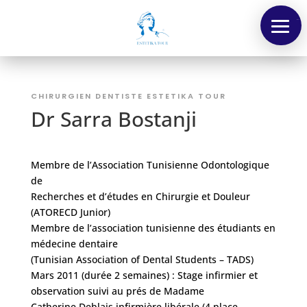
Menu
CHIRURGIEN DENTISTE ESTETIKA TOUR
Dr Sarra Bostanji
Membre de l’Association Tunisienne Odontologique
de
Recherches et d’études en Chirurgie et Douleur
(ATORECD Junior)
Membre de l’association tunisienne des étudiants en
médecine dentaire
(Tunisian Association of Dental Students – TADS)
Nos
Mars 2011 (durée 2 semaines) : Stage infirmier et
Tarifs
observation suivi au prés de Madame
Catherine Deblais infirmière libérale (4 place