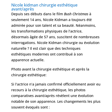
Nicole kidman chirurgie esthétique
FAQ
avant/après
Depuis ses débuts dans le film
Bush Christmas
à
seulement 14 ans, Nicole Kidman a toujours été
Services
admirée pour son talent et sa beauté. Néanmoins,
les transformations physiques de l’actrice,
désormais âgée de 57 ans, suscitent de nombreuses
Nos
interrogations. Nicole Kidman chirurgie ou évolution
cliniques
naturelle ? Il est clair que des techniques
esthétiques modernes ont contribué à son
apparence actuelle.
Nos
articles
Photo avant la chirurgie esthétique et après la
chirurgie esthétique:
Avant
/
Après
Si l’actrice n’a jamais confirmé officiellement avoir eu
recours à la chirurgie esthétique, les photos
Devis
comparatives avant/après révèlent une évolution
Gratuit
notable de son apparence. Les changements les plus
souvent évoqués sont :