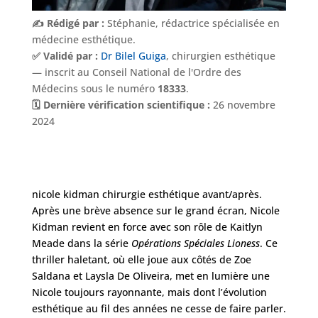
✍️ Rédigé par :
Stéphanie, rédactrice spécialisée en
médecine esthétique.
✅ Validé par :
Dr Bilel Guiga
, chirurgien esthétique
— inscrit au Conseil National de l'Ordre des
Médecins sous le numéro
18333
.
🗓️ Dernière vérification scientifique :
26 novembre
2024
Nos
Tarifs
Nos
nicole kidman chirurgie esthétique avant/après.
chirurgies
Après une brève absence sur le grand écran, Nicole
Kidman revient en force avec son rôle de Kaitlyn
Meade dans la série
Opérations Spéciales Lioness
. Ce
Obésité
thriller haletant, où elle joue aux côtés de Zoe
Saldana et Laysla De Oliveira, met en lumière une
Nicole toujours rayonnante, mais dont l’évolution
Nos
chirurgiens
esthétique au fil des années ne cesse de faire parler.