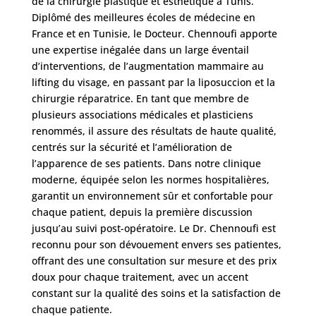
de la chirurgie plastique et esthétique à Tunis.
/
Diplômé des meilleures écoles de médecine en
Après
France et en Tunisie, le Docteur. Chennoufi apporte
Devis
une expertise inégalée dans un large éventail
Gratuit
d’interventions, de l’augmentation mammaire au
lifting du visage, en passant par la liposuccion et la
chirurgie réparatrice. En tant que membre de
plusieurs associations médicales et plasticiens
renommés, il assure des résultats de haute qualité,
centrés sur la sécurité et l’amélioration de
l’apparence de ses patients. Dans notre clinique
moderne, équipée selon les normes hospitalières,
garantit un environnement sûr et confortable pour
chaque patient, depuis la première discussion
jusqu’au suivi post-opératoire. Le Dr. Chennoufi est
reconnu pour son dévouement envers ses patientes,
offrant des une consultation sur mesure et des prix
doux pour chaque traitement, avec un accent
constant sur la qualité des soins et la satisfaction de
chaque patiente.