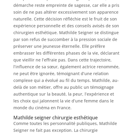
Services
démarche reste empreinte de sagesse, car elle a pris
soin de ne pas altérer excessivement son apparence
naturelle. Cette décision réfléchie est le fruit de son
Nos
cliniques
expérience personnelle et des conseils avisés de son
chirurgien esthétique. Mathilde Seigner se distingue
par son refus de succomber à la pression sociale de
Nos
préserver une jeunesse éternelle. Elle préfère
articles
embrasser les différentes phases de la vie, déclarant
que vieillir ne l’effraie pas. Dans cette trajectoire,
Avant
l’influence de sa sœur, également actrice renommée,
/
Après
ne peut être ignorée, témoignant d’une relation
complexe qui a évolué au fil du temps. Mathilde, au-
Devis
delà de son métier, offre au public un témoignage
Gratuit
authentique sur la beauté, la peur, l’expérience et
les choix qui jalonnent la vie d’une femme dans le
monde du cinéma en France.
Mathilde seigner chirurgie esthétique
Comme toutes les personnalité publiques, Mathilde
Seigner ne fait pas exception. La chirurgie