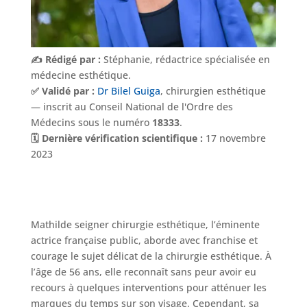
✍️ Rédigé par :
Stéphanie, rédactrice spécialisée en
Nos
Tarifs
médecine esthétique.
✅ Validé par :
Dr Bilel Guiga
, chirurgien esthétique
— inscrit au Conseil National de l'Ordre des
Nos
Médecins sous le numéro
18333
.
chirurgies
🗓️ Dernière vérification scientifique :
17 novembre
2023
Obésité
Nos
Mathilde seigner chirurgie esthétique, l’éminente
chirurgiens
actrice française public, aborde avec franchise et
courage le sujet délicat de la chirurgie esthétique. À
FAQ
l’âge de 56 ans, elle reconnaît sans peur avoir eu
recours à quelques interventions pour atténuer les
marques du temps sur son visage. Cependant, sa