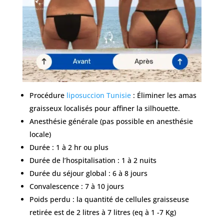
Nos
chirurgiens
FAQ
Services
Procédure
liposuccion Tunisie
: Éliminer les amas
graisseux localisés pour affiner la silhouette.
Anesthésie générale (pas possible en anesthésie
Nos
locale)
cliniques
Durée : 1 à 2 hr ou plus
Durée de l’hospitalisation : 1 à 2 nuits
Nos
Durée du séjour global : 6 à 8 jours
articles
Convalescence : 7 à 10 jours
Avant
Poids perdu : la quantité de cellules graisseuse
/
retirée est de 2 litres à 7 litres (eq à 1 -7 Kg)
Après