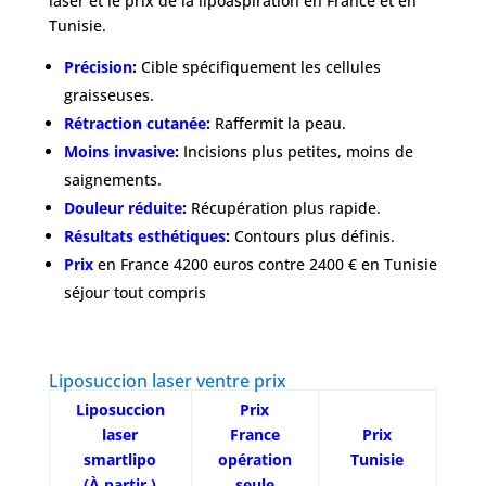
laser et le prix de la lipoaspiration en France et en
Obésité
Tunisie.
Précision
:
Cible spécifiquement les cellules
Nos
graisseuses.
chirurgiens
Rétraction cutanée
:
Raffermit la peau.
Moins invasive
:
Incisions plus petites, moins de
FAQ
saignements.
Douleur réduite
:
Récupération plus rapide.
Services
Résultats esthétiques
:
Contours plus définis.
Prix
en France 4200 euros contre 2400 € en Tunisie
séjour tout compris
Nos
cliniques
Liposuccion laser ventre prix
Nos
articles
Liposuccion
Prix
laser
France
Prix
Avant
smartlipo
opération
Tunisie
/
(À partir )
seule