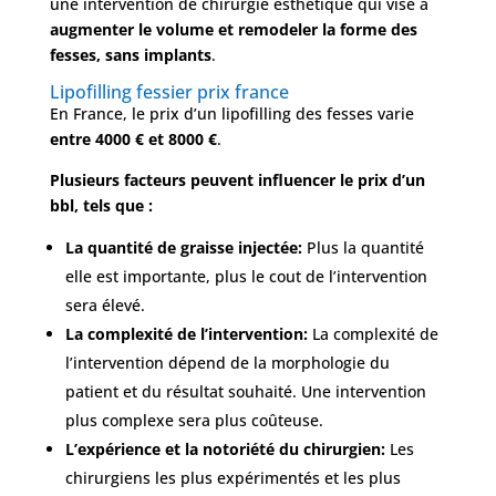
une intervention de chirurgie esthétique qui vise à
Nos
augmenter le volume et remodeler la forme des
Tarifs
fesses, sans implants
.
Lipofilling fessier prix france
En France, le prix d’un lipofilling des fesses varie
Nos
chirurgies
entre 4000 € et 8000 €
.
Plusieurs facteurs peuvent influencer le prix d’un
Obésité
bbl, tels que :
La quantité de graisse injectée:
Plus la quantité
elle est importante, plus le cout de l’intervention
Nos
chirurgiens
sera élevé.
La complexité de l’intervention:
La complexité de
FAQ
l’intervention dépend de la morphologie du
patient et du résultat souhaité. Une intervention
Services
plus complexe sera plus coûteuse.
L’expérience et la notoriété du chirurgien:
Les
chirurgiens les plus expérimentés et les plus
Nos