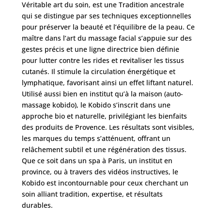
Véritable art du soin, est une Tradition ancestrale
qui se distingue par ses techniques exceptionnelles
Nos
chirurgiens
pour préserver la beauté et l’équilibre de la peau. Ce
maître dans l’art du massage facial s’appuie sur des
FAQ
gestes précis et une ligne directrice bien définie
pour lutter contre les rides et revitaliser les tissus
cutanés. Il stimule la circulation énergétique et
Services
lymphatique, favorisant ainsi un effet liftant naturel.
Utilisé aussi bien en institut qu’à la maison (auto-
massage kobido), le Kobido s’inscrit dans une
Nos
approche bio et naturelle, privilégiant les bienfaits
cliniques
des produits de Provence. Les résultats sont visibles,
les marques du temps s’atténuent, offrant un
relâchement subtil et une régénération des tissus.
Nos
articles
Que ce soit dans un spa à Paris, un institut en
province, ou à travers des vidéos instructives, le
Avant
Kobido est incontournable pour ceux cherchant un
/
soin alliant tradition, expertise, et résultats
Après
durables.