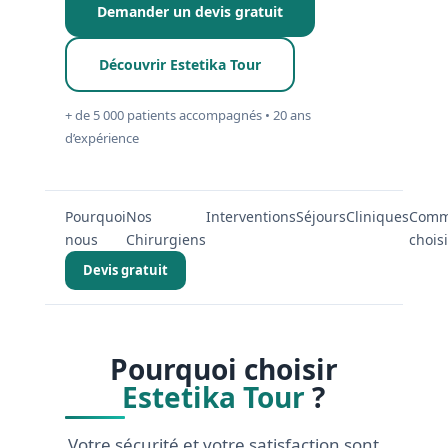
Nos
Demander un devis gratuit
chirurgiens
FAQ
Découvrir Estetika Tour
+ de 5 000 patients accompagnés • 20 ans
Services
d’expérience
Nos
cliniques
Pourquoi
Nos
Interventions
Séjours
Cliniques
Comm
nous
Chirurgiens
choisi
Devis gratuit
Nos
articles
Avant
/
Pourquoi choisir
Après
Estetika Tour
?
Devis
Gratuit
Votre sécurité et votre satisfaction sont