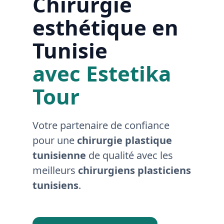
Chirurgie
esthétique en
Tunisie
avec Estetika
Tour
Nos
Tarifs
Votre partenaire de confiance
pour une
chirurgie plastique
Nos
tunisienne
de qualité avec les
chirurgies
meilleurs
chirurgiens plasticiens
tunisiens
.
Obésité