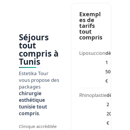
Exempl
es de
tarifs
tout
Séjours
compris
tout
compris à
Liposuccion
dès
Tunis
1
500
Estetika Tour
vous propose des
€
packages
chirurgie
Rhinoplastie
dès
esthétique
2
tunisie tout
compris
.
200
€
Clinique accréditée