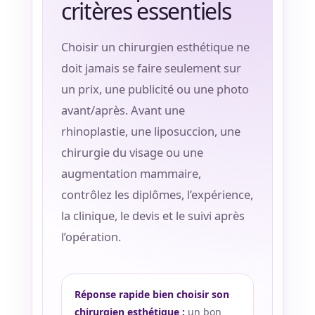
critères essentiels
Choisir un chirurgien esthétique ne
doit jamais se faire seulement sur
Nos
un prix, une publicité ou une photo
Tarifs
avant/après. Avant une
rhinoplastie, une liposuccion, une
Nos
chirurgies
chirurgie du visage ou une
augmentation mammaire,
contrôlez les diplômes, l’expérience,
Obésité
la clinique, le devis et le suivi après
l’opération.
Nos
chirurgiens
FAQ
Réponse rapide bien choisir son
chirurgien esthétique :
un bon