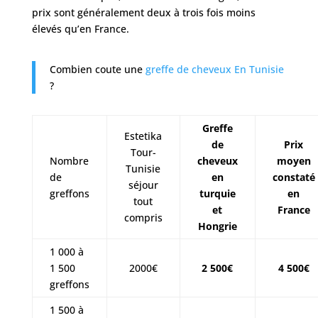
prix sont généralement deux à trois fois moins
élevés qu’en France.
Combien coute une
greffe de cheveux En Tunisie
?
Greffe
Estetika
de
Prix
Tour-
Nombre
cheveux
moyen
Tunisie
de
en
constaté
séjour
greffons
turquie
en
tout
et
France
compris
Hongrie
1 000 à
1 500
2000€
2 500€
4 500€
greffons
1 500 à