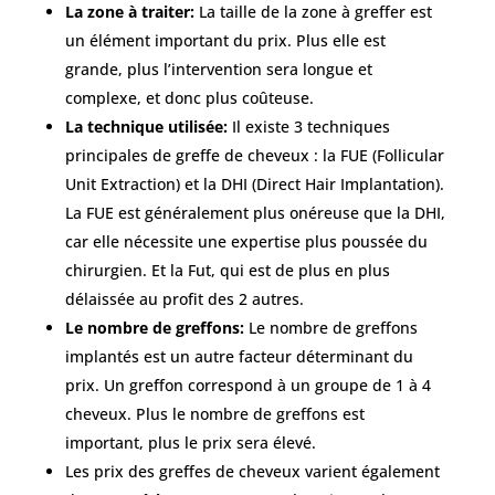
chirurgiens
La zone à traiter:
La taille de la zone à greffer est
un élément important du prix. Plus elle est
FAQ
grande, plus l’intervention sera longue et
complexe, et donc plus coûteuse.
Services
La technique utilisée:
Il existe 3 techniques
principales de greffe de cheveux : la FUE (Follicular
Unit Extraction) et la DHI (Direct Hair Implantation).
Nos
La FUE est généralement plus onéreuse que la DHI,
cliniques
car elle nécessite une expertise plus poussée du
chirurgien. Et la Fut, qui est de plus en plus
Nos
délaissée au profit des 2 autres.
articles
Le nombre de greffons:
Le nombre de greffons
Avant
implantés est un autre facteur déterminant du
/
prix. Un greffon correspond à un groupe de 1 à 4
Après
cheveux. Plus le nombre de greffons est
Devis
important, plus le prix sera élevé.
Gratuit
Les prix des greffes de cheveux varient également