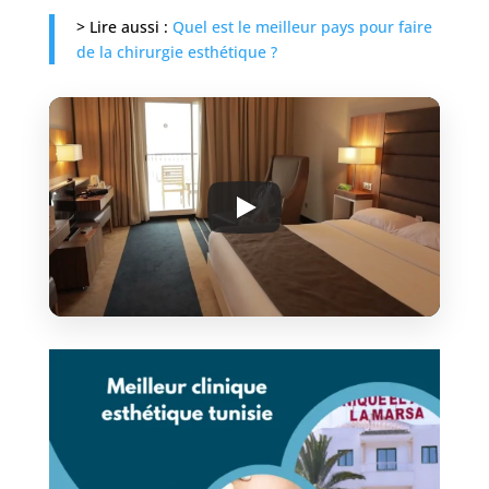
> Lire aussi :
Quel est le meilleur pays pour faire
Nos
de la chirurgie esthétique ?
cliniques
Nos
articles
Avant
/
Après
Devis
Gratuit