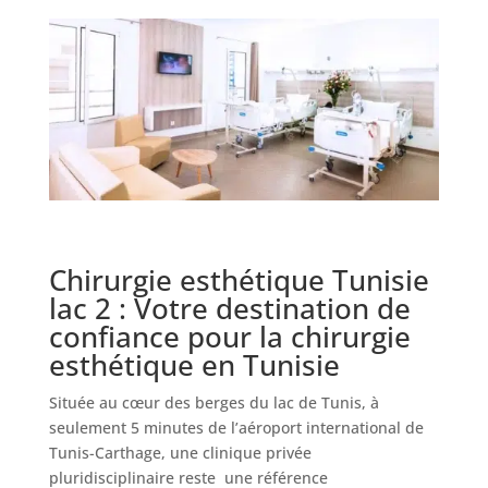
Nos
cliniques
Nos
articles
Avant
/
Après
Devis
Chirurgie esthétique Tunisie
Gratuit
lac 2 : Votre destination de
confiance pour la chirurgie
esthétique en Tunisie
Située au cœur des berges du lac de Tunis, à
seulement 5 minutes de l’aéroport international de
Tunis-Carthage, une clinique privée
pluridisciplinaire reste une référence