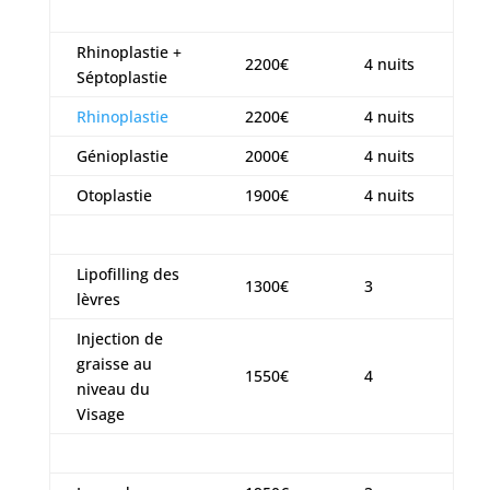
Rhinoplastie +
2200€
4 nuits
Séptoplastie
Rhinoplastie
2200€
4 nuits
Génioplastie
2000€
4 nuits
Otoplastie
1900€
4 nuits
Lipofilling des
1300€
3
lèvres
Injection de
graisse au
1550€
4
niveau du
Visage