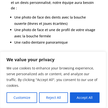
et un devis personnalisé, notre équipe aura besoin
de :
Une photo de face des dents avec la bouche
ouverte (lèvres et joues écartées)
Une photo de face et une de profil de votre visage
avec la bouche fermée
Une radio dentaire panoramique
Si vous pensez à la chirurgie esthétique, le coût est
We value your privacy
souvent un facteur clé dans le choix de la
destination. La Tunisie est devenue un choix
We use cookies to enhance your browsing experience,
populaire pour des millions de patients du monde
serve personalized ads or content, and analyze our
entier grâce à ses tarifs attractifs, qui peuvent être
traffic. By clicking "Accept All", you consent to our use of
jusqu’à 50 % moins chers que ceux pratiqués en
cookies.
France, en Suisse ou dans d’autres pays européens.
En Tunisie, les coûts abordables sont possibles en
Customize
Reject All
Accept All
raison des différences de niveau de vie, et bien que
ces interventions ne soient généralement pas