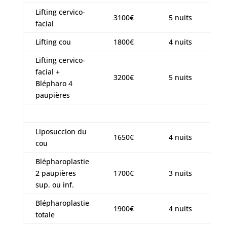
Lifting cervico-
3100€
5 nuits
facial
Lifting cou
1800€
4 nuits
Lifting cervico-
facial +
3200€
5 nuits
Blépharo 4
paupières
Liposuccion du
1650€
4 nuits
cou
Blépharoplastie
2 paupières
1700€
3 nuits
sup. ou inf.
Blépharoplastie
1900€
4 nuits
totale