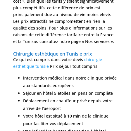
cost ». Bien que les tarifs y soient significativement
FAQ
plus compétitifs, cette différence de prix est
principalement due au niveau de vie moins élevé.
Les prix attractifs ne compromettent en rien la
Services
qualité des soins. Pour plus d’informations sur les
raisons de cette différence tarifaire entre la France
et la Tunisie, consultez notre page « Nos services ».
Nos
cliniques
Chirurgie esthétique en Tunisie prix
Ce qui est compris dans votre devis
chirurgie
esthétique tunisie
Prix séjour tout compris:
Nos
articles
intervention médical dans notre clinique privée
Avant
aux standards européens
/
Séjour en hôtel 5 étoiles en pension complète
Après
Déplacement en chauffeur privé depuis votre
Devis
arrivé de l’aéroport
Gratuit
Votre hôtel est situé à 10 min de la clinique
pour faciliter vos déplacement