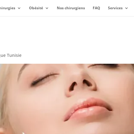
hirurgies
Obésité
Nos chirurgiens
FAQ
Services
que Tunisie