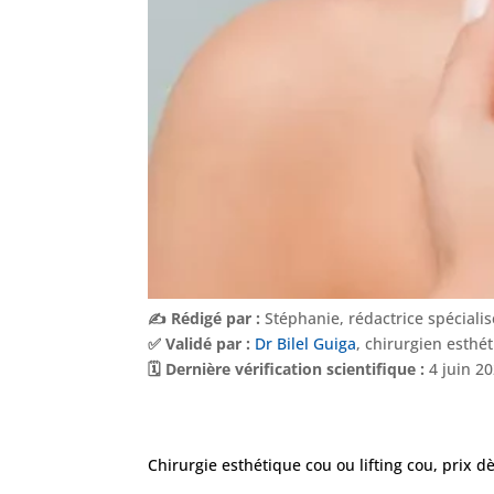
✍️ Rédigé par :
Stéphanie, rédactrice spéciali
✅ Validé par :
Dr Bilel Guiga
, chirurgien esthé
🗓️ Dernière vérification scientifique :
4 juin 2
Chirurgie esthétique cou ou lifting cou, prix d