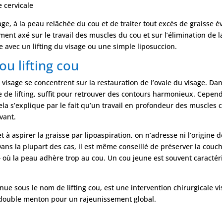
 cervicale
age, à la peau relâchée du cou et de traiter tout excès de graisse 
ent axé sur le travail des muscles du cou et sur l’élimination de l
e avec un lifting du visage ou une simple liposuccion.
ou lifting cou
 visage se concentrent sur la restauration de l’ovale du visage. Da
pe de lifting, suffit pour retrouver des contours harmonieux. Cepend
la s’explique par le fait qu’un travail en profondeur des muscles c
vant.
t à aspirer la graisse par lipoaspiration, on n’adresse ni l’origine d
Dans la plupart des cas, il est même conseillé de préserver la cou
c » où la peau adhère trop au cou. Un cou jeune est souvent caracté
ue sous le nom de lifting cou, est une intervention chirurgicale vi
le double menton pour un rajeunissement global.
u