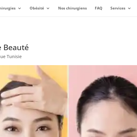
hirurgies
Obésité
Nos chirurgiens
FAQ
Services
e Beauté
que Tunisie