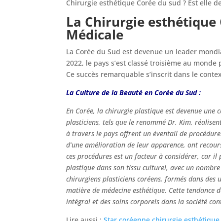
Chirurgie esthétique Corée du sud ? Est elle d
La Chirurgie esthétique 
Médicale
La Corée du Sud est devenue un leader mondia
2022, le pays s’est classé troisième au monde p
Ce succès remarquable s’inscrit dans le contex
La Culture de la Beauté en Corée du Sud :
En Corée, la chirurgie plastique est devenue une c
plasticiens, tels que le renommé Dr. Kim, réalisen
à travers le pays offrent un éventail de procédure
d’une amélioration de leur apparence, ont recours
ces procédures est un facteur à considérer, car il p
plastique dans son tissu culturel, avec un nombre 
chirurgiens plasticiens coréens, formés dans des 
matière de médecine esthétique. Cette tendance d
intégral et des soins corporels dans la société c
Lire aussi :
Star coréenne chirurgie esthétique