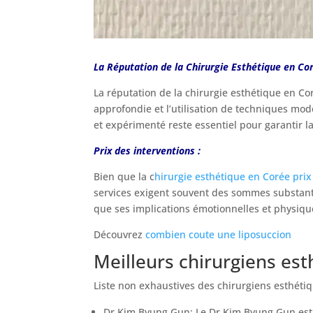
La Réputation de la Chirurgie Esthétique en Cor
La réputation de la chirurgie esthétique en C
approfondie et l’utilisation de techniques mod
et expérimenté reste essentiel pour garantir la
Prix des interventions :
Bien que la c
hirurgie esthétique en Corée prix
services exigent souvent des sommes substantie
que ses implications émotionnelles et physiqu
Découvrez
combien coute une liposuccion
Meilleurs chirurgiens est
Liste non exhaustives des chirurgiens esthéti
Dr Kim Byung Gun: Le Dr Kim Byung Gun est u