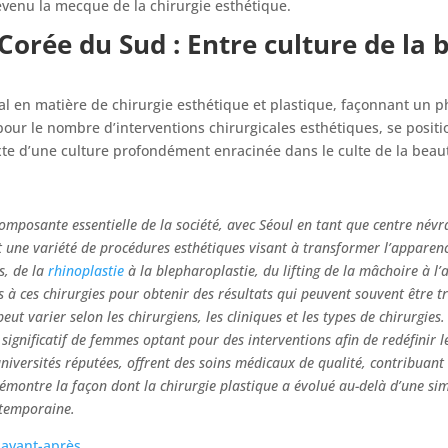
evenu la mecque de la chirurgie esthétique.
Corée du Sud : Entre culture de la b
l en matière de chirurgie esthétique et plastique, façonnant un 
our le nombre d’interventions chirurgicales esthétiques, se position
te d’une culture profondément enracinée dans le culte de la beauté,
omposante essentielle de la société, avec Séoul en tant que centre névra
t une variété de procédures esthétiques visant à transformer l’apparenc
s, de la
rhinoplastie
à la blepharoplastie, du lifting de la mâchoire à 
 à ces chirurgies pour obtenir des résultats qui peuvent souvent être t
eut varier selon les chirurgiens, les cliniques et les types de chirurgies
significatif de femmes optant pour des interventions afin de redéfinir 
universités réputées, offrent des soins médicaux de qualité, contribuant
émontre la façon dont la chirurgie plastique a évolué au-delà d’une s
ontemporaine.
 avant-après