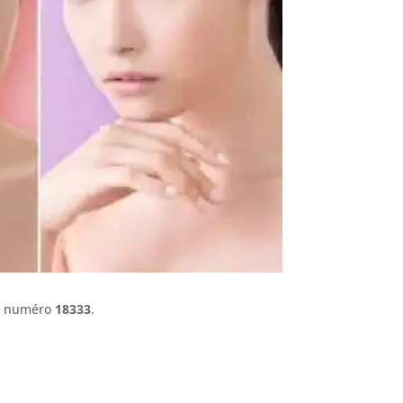
le numéro
18333
.