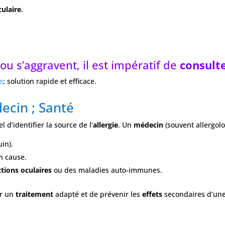
culaire
.
ou s’aggravent, il est impératif de
consult
e
; solution rapide et efficace.
ecin ; Santé
iel d’identifier la source de l’
allergie
. Un
médecin
(souvent allergol
in).
n cause.
ctions oculaires
ou des maladies auto-immunes.
ir un
traitement
adapté et de prévenir les
effets
secondaires d’une