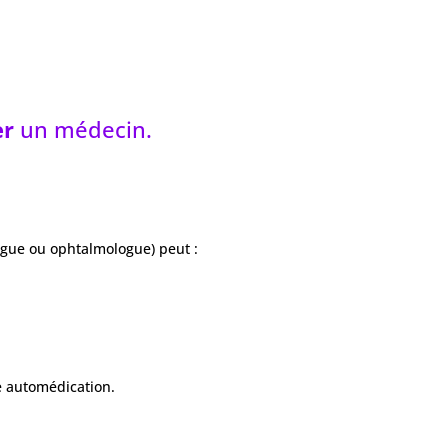
er
un médecin.
ogue ou ophtalmologue) peut :
 automédication.