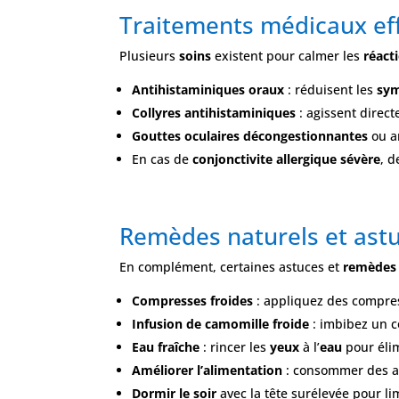
Traitements médicaux eff
Plusieurs
soins
existent pour calmer les
réact
Antihistaminiques oraux
: réduisent les
sy
Collyres antihistaminiques
: agissent direct
Gouttes oculaires décongestionnantes
ou a
En cas de
conjonctivite allergique sévère
, d
Remèdes naturels et astu
En complément, certaines astuces et
remèdes
Compresses froides
: appliquez des compr
Infusion de camomille froide
: imbibez un c
Eau fraîche
: rincer les
yeux
à l’
eau
pour élim
Améliorer l’alimentation
: consommer des al
Dormir le soir
avec la tête surélevée pour li