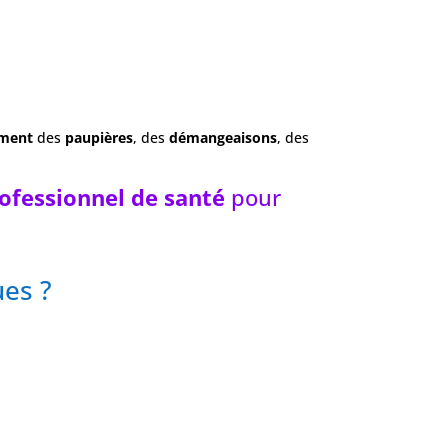
ement
des
paupières
, des
démangeaisons
, des
ofessionnel de santé
pour
ues ?