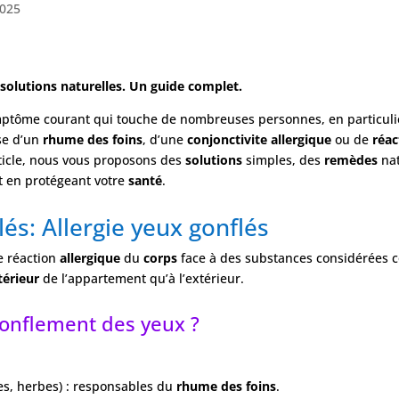
2025
 solutions naturelles. Un guide complet.
ymptôme courant qui touche de nombreuses personnes, en particulie
sse d’un
rhume des foins
, d’une
conjonctivite allergique
ou de
réac
ticle, nous vous proposons des
solutions
simples, des
remèdes
nat
t en protégeant votre
santé
.
és: Allergie yeux gonflés
e réaction
allergique
du
corps
face à des substances considérées
térieur
de l’appartement qu’à l’extérieur.
gonflement des yeux ?
es, herbes) : responsables du
rhume des foins
.