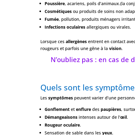
Poussière
, acariens, poils d’animaux.(la conj
Cosmétiques
ou produits de soins non adapt
Fumée
, pollution, produits ménagers irritan
Infections oculaires
allergiques ou virales.
Lorsque ces
allergènes
entrent en contact ave
rougeurs et parfois une gêne à la
vision
.
N’oubliez pas : en cas de 
Quels sont les symptômes
Les
symptômes
peuvent varier d’une personne 
Gonflement
et
enflure
des
paupières
, surto
Démangeaisons
intenses autour de l’
œil
.
Rougeur oculaire
.
Sensation de sable dans les
yeux
.