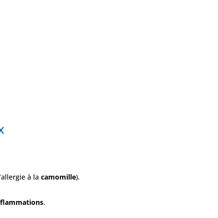
x
allergie à la
camomille
).
nflammations
.