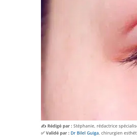
✍️ Rédigé par :
Stéphanie, rédactrice spéciali
✅ Validé par :
Dr Bilel Guiga
, chirurgien esthé