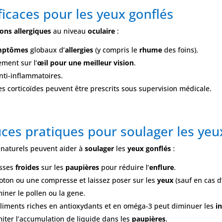
icaces pour les yeux gonflés
ions allergiques
au niveau
oculaire
:
mptômes
globaux d’
allergies
(y compris le
rhume
des foins).
ement sur l’
œil pour une meilleur vision
.
nti-inflammatoires.
es corticoïdes peuvent être prescrits sous supervision médicale.
ces pratiques pour soulager les yeu
naturels peuvent aider à
soulager
les
yeux gonflés
:
esses
froides
sur les
paupières
pour réduire l’
enflure
.
oton ou une compresse et laissez poser sur les
yeux
(sauf en cas d’
iner le pollen ou la gene.
iments riches en antioxydants et en oméga-3 peut diminuer les
i
miter l’accumulation de liquide dans les
paupières
.