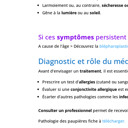
Larmoiement ou, au contraire,
sécheresse o
Gêne à la
lumière
ou au
soleil
.
Si ces
symptômes
persistent 
A cause de l’âge > Découvrez la
blépharoplasti
Diagnostic et rôle du méd
Avant d’envisager un
traitement
, il est essent
Prescrire un test d’
allergies
(cutané ou sangu
Évaluer si une
conjonctivite allergique
est e
Écarter d’autres pathologies comme les
infe
Consulter un professionnel
permet de recevo
Pathologie des paupières fiche à
télécharger.