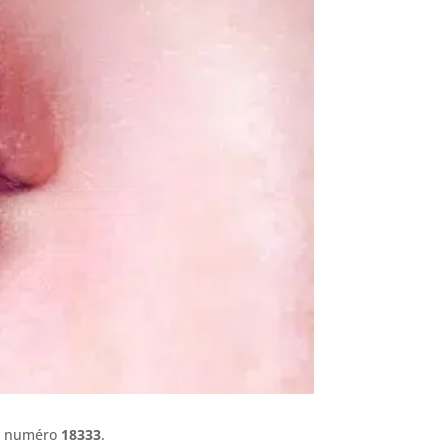
le numéro
18333
.