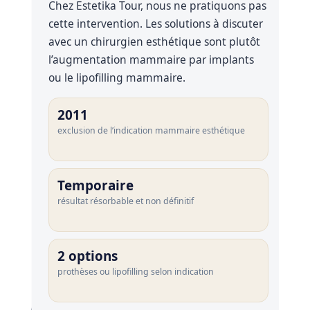
Chez Estetika Tour, nous ne pratiquons pas
cette intervention. Les solutions à discuter
Nos
cliniques
avec un chirurgien esthétique sont plutôt
l’augmentation mammaire par implants
ou le lipofilling mammaire.
Nos
articles
2011
Avant
exclusion de l’indication mammaire esthétique
/
Après
Devis
Temporaire
Gratuit
résultat résorbable et non définitif
2 options
prothèses ou lipofilling selon indication