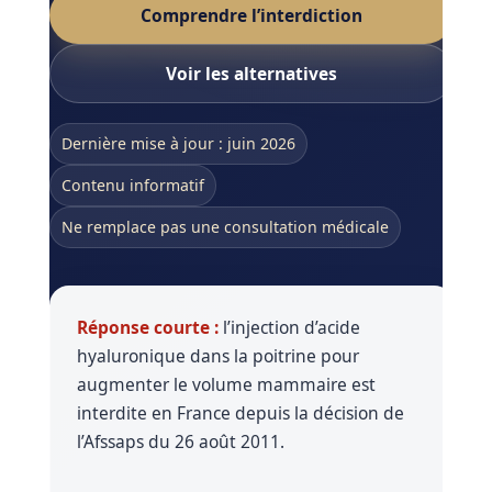
Comprendre l’interdiction
Nos
Voir les alternatives
Tarifs
Dernière mise à jour : juin 2026
Nos
chirurgies
Contenu informatif
Ne remplace pas une consultation médicale
Obésité
Nos
Réponse courte :
l’injection d’acide
chirurgiens
hyaluronique dans la poitrine pour
augmenter le volume mammaire est
FAQ
interdite en France depuis la décision de
l’Afssaps du 26 août 2011.
Services