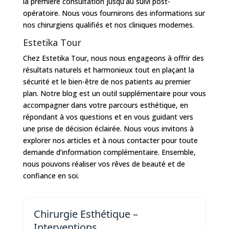
la première consultation jusqu’au suivi post-
opératoire. Nous vous fournirons des informations sur
nos chirurgiens qualifiés et nos cliniques modernes.
Estetika Tour
Chez Estetika Tour, nous nous engageons à offrir des
résultats naturels et harmonieux tout en plaçant la
sécurité et le bien-être de nos patients au premier
Nos
plan. Notre blog est un outil supplémentaire pour vous
Tarifs
accompagner dans votre parcours esthétique, en
répondant à vos questions et en vous guidant vers
une prise de décision éclairée. Nous vous invitons à
Nos
chirurgies
explorer nos articles et à nous contacter pour toute
demande d’information complémentaire. Ensemble,
nous pouvons réaliser vos rêves de beauté et de
Obésité
confiance en soi.
Nos
Chirurgie Esthétique –
chirurgiens
Interventions