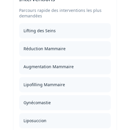
FAQ
Parcours rapide des interventions les plus
demandées
Services
Lifting des Seins
Nos
cliniques
Réduction Mammaire
Nos
Augmentation Mammaire
articles
Avant
Lipofilling Mammaire
/
Après
Gynécomastie
Devis
Gratuit
Liposuccion